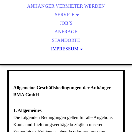
ANHÄNGER VERMIETER WERDEN
HAPERT ANHÄNGER
BMA TRAILER
SERVICE
BMA PLANEN & SPRIEGEL
REPARATUR
JOB´S
BMA BORDWANDAUFSÄTZE
BMA KÜHLI | ICE
ANFRAGE
BMA AUFFAHRSCHIENEN
100KM/H RECHNER
STANDORTE
BMA STAUBOXEN
ANHÄNGELAST
IMPRESSUM
BELEGUNGSPLAN STECKER
BMA SPECIAL EQUIPMENT
AGB
REIFENDRUCK & ANZUGSDREHMOMENT
DATENSCHUTZ
BEDIENUNGS- MONTAGEANLEITUNGEN
KUPPLUNGSHÖHE
Allgemeine Geschäftsbedingungen der Anhänger
STÜTZLAST
BMA GmbH
BMA GARANTIEVERLÄNGERUNG
KFZ STEUER RECHNER
1. Allgemeines
GEWÄHRLEISTUNGSANTRAG
Die folgenden Bedingungen gelten für alle Angebote,
Kauf- und Lieferungsverträge bezüglich unserer
KEY&GO
Erzeugnisse. Entgegenstehende oder von unseren