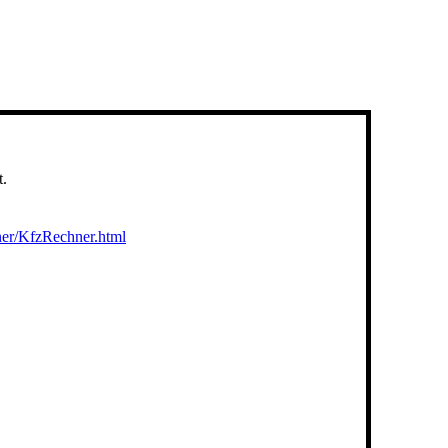
t.
er/KfzRechner.html